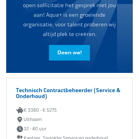
open sollicitatie het gesprek met jou
Impact
aan! Aqua+ is een groeiende
organisatie, voor talent proberen wij
altijd plek te creëren.
Onderhoud
Doen we!
Mijn Aqua+
Technisch Contractbeheerder (Service &
Contact
Onderhoud)
€ 3380 - € 5275
Uithoorn
32 - 40 uur
Kantoor , Sprinkler Service en onderhoud