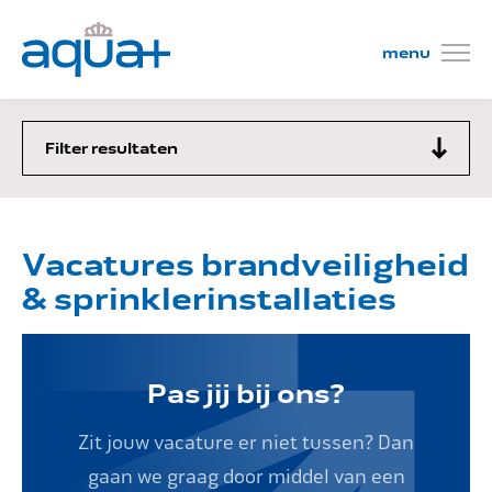
Filter resultaten
Wat wij doen
Vacatures brandveiligheid
Projecten
& sprinklerinstallaties
Mensen
Pas jij bij ons?
Kom werken!
Zit jouw vacature er niet tussen? Dan
gaan we graag door middel van een