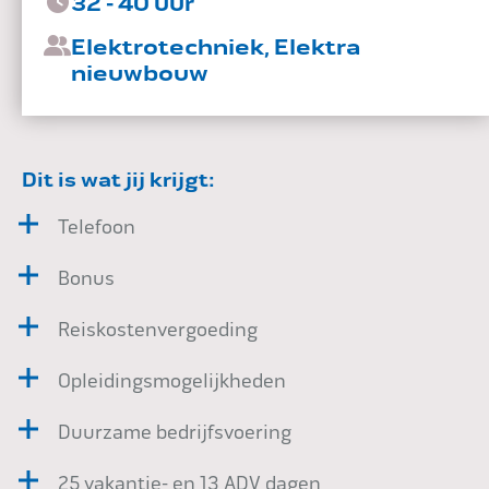
32 - 40 uur
Impact
Elektrotechniek, Elektra
nieuwbouw
Onderhoud
Dit is wat jij krijgt:
Telefoon
Mijn Aqua+
Bonus
Reiskostenvergoeding
Contact
Opleidingsmogelijkheden
Duurzame bedrijfsvoering
25 vakantie- en 13 ADV dagen