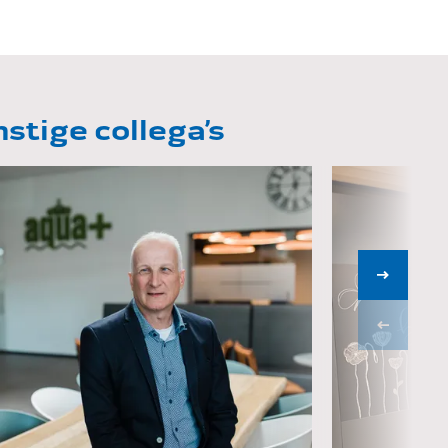
tige collega’s
Jan Braakman
Chan