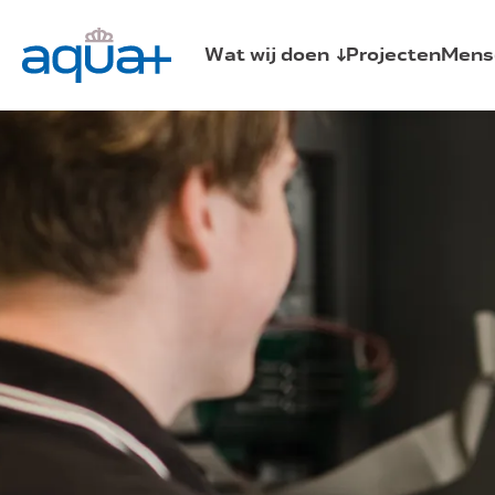
Wat wij doen
Projecten
Mens
Sprinklerinstallaties
Brandmeld- en ontruimingsalarminst
Schuim- en blusgasinstallaties
Watermistinstallatie
Fuse
Centrale bluswatervoorziening
Automist