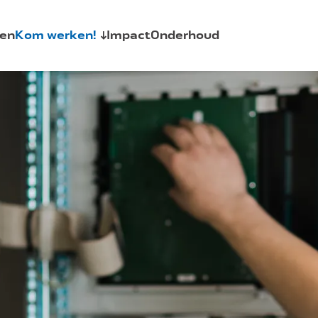
en
Kom werken!
Impact
Onderhoud
AquaSkills
allaties
Vacatures
Stages