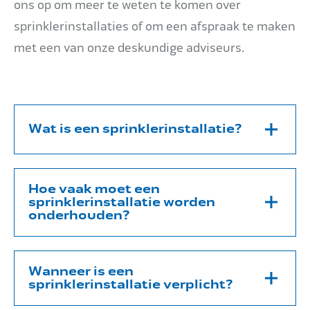
ons op om meer te weten te komen over
sprinklerinstallaties of om een afspraak te maken
met een van onze deskundige adviseurs.
Wat is een sprinklerinstallatie?
Een sprinklerinstallatie is een
brandblussysteem dat een brand geheel
Hoe vaak moet een
sprinklerinstallatie worden
automatisch, zonder tussenkomst van mensen,
onderhouden?
snel en effectief bestrijdt. Een sprinklersysteem
bestaat uit sprinklerkoppen, sprinklerleidingen,
Dat hangt af van het volume van het
alarmkleppen en een watervoorziening.
sprinklersysteem. Behalve periodiek onderhoud
Wanneer is een
sprinklerinstallatie verplicht?
of controles moet er ook met regelmaat een
De sprinklerkoppen gaan vanafhet plafond
test worden uitgevoerd. Aqua+ beschikt over