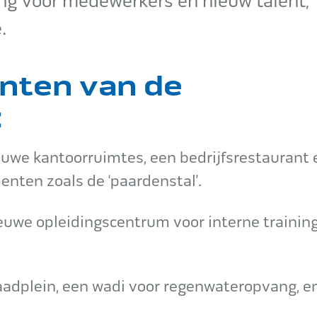
ng voor medewerkers en nieuw talent,
.
unten van de
:
uwe kantoorruimtes, een bedrijfsrestaurant 
nten zoals de ‘paardenstal’.
ieuwe opleidingscentrum voor interne trainin
laadplein, een wadi voor regenwateropvang, e