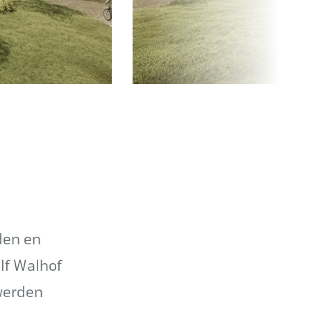
den en
lf Walhof
 werden