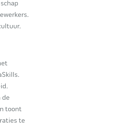
dschap
dewerkers.
ultuur.
met
Skills.
id.
n de
en toont
aties te