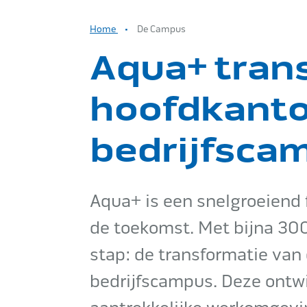
Home
De Campus
Aqua+ tran
hoofdkanto
bedrijfsca
Aqua+ is een snelgroeiend 
de toekomst. Met bijna 30
stap: de transformatie van
bedrijfscampus. Deze ontwi