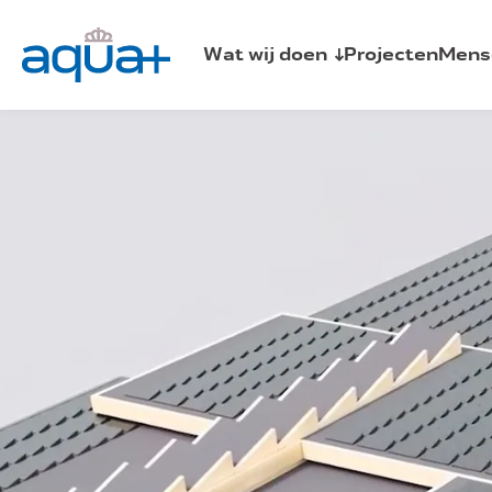
Wat wij doen
Projecten
Mens
Sprinklerinstallaties
Brandmeld- en ontruimingsalarminst
Schuim- en blusgasinstallaties
Watermistinstallatie
Fuse
Centrale bluswatervoorziening
Automist