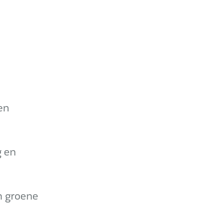
en
g en
n groene