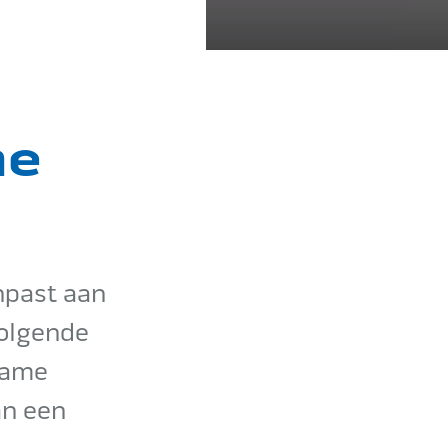
me
anpast aan
volgende
rzame
an een