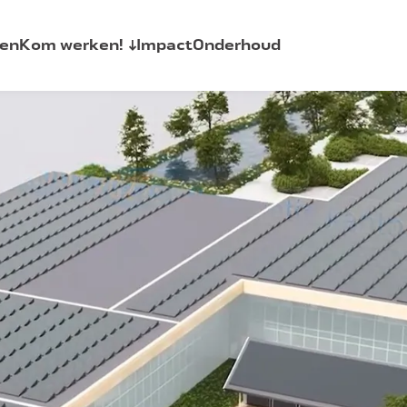
en
Kom werken!
Impact
Onderhoud
AquaSkills
allaties
Vacatures
Stages