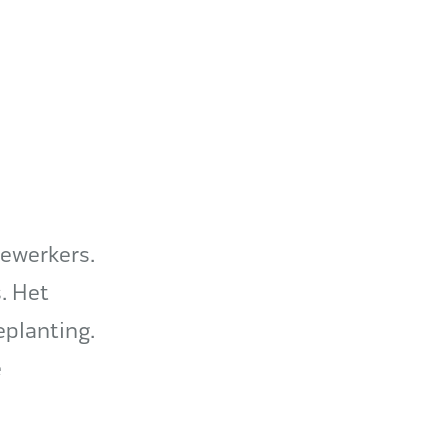
dewerkers.
. Het
eplanting.
e