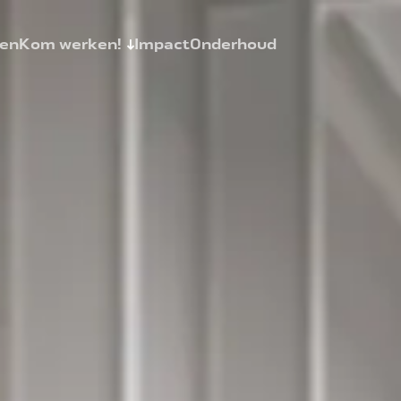
en
Kom werken!
Impact
Onderhoud
AquaSkills
allaties
Vacatures
Stages