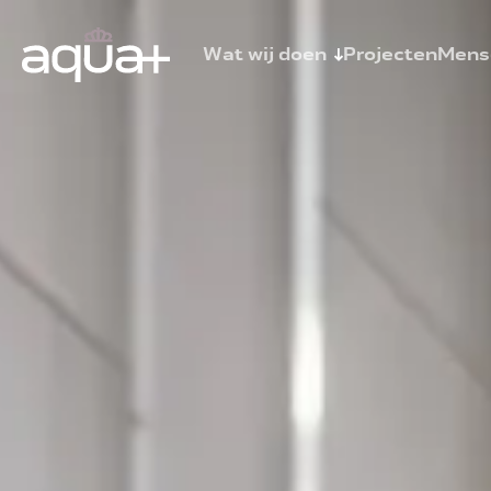
Wat wij doen
Projecten
Mens
Sprinklerinstallaties
Brandmeld- en ontruimingsalarminst
Schuim- en blusgasinstallaties
Watermistinstallatie
Fuse
Centrale bluswatervoorziening
Automist