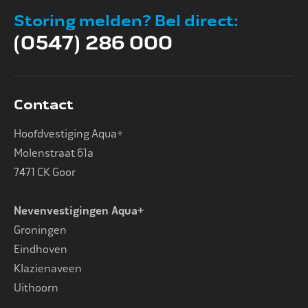
Storing melden? Bel direct:
Impact
(0547) 286 000
Onderhoud
Contact
Hoofdvestiging Aqua+
Mijn Aqua+
Molenstraat 61a
7471 CK Goor
Contact
Nevenvestigingen Aqua+
Groningen
Eindhoven
Klazienaveen
Uithoorn