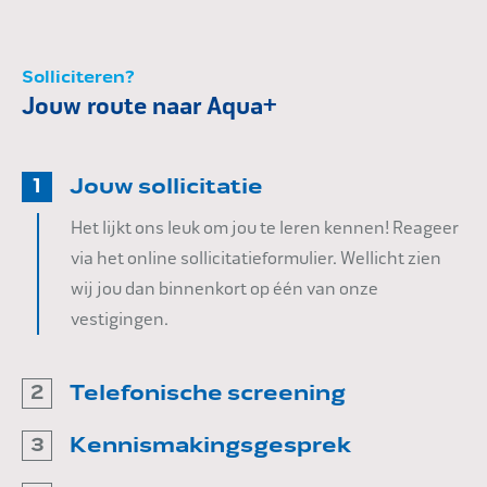
Solliciteren?
Jouw route naar Aqua+
Jouw sollicitatie
1
Het lijkt ons leuk om jou te leren kennen! Reageer
via het online sollicitatieformulier. Wellicht zien
wij jou dan binnenkort op één van onze
vestigingen.
Telefonische screening
2
Als je sollicitatie goed aansluit bij de functie,
Kennismakingsgesprek
3
nemen we contact met je op voor een kort
Wanneer we persoonlijk gaan kennismaken,