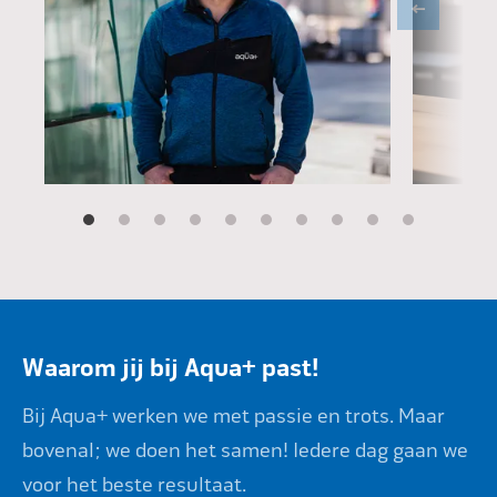
Daniël Kolbe
Waarom jij bij Aqua+ past!
Bij Aqua+ werken we met passie en trots. Maar
bovenal; we doen het samen! Iedere dag gaan we
voor het beste resultaat.