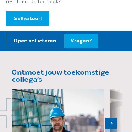
resultaat. Jij toch ook?
Impact
Solliciteer!
Onderhoud
Open sollicteren
Vragen?
Mijn Aqua+
Ontmoet jouw toekomstige
collega’s
Contact