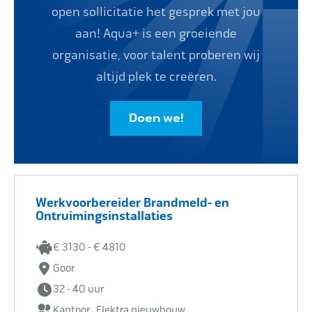
open sollicitatie het gesprek met jou
Impact
aan! Aqua+ is een groeiende
organisatie, voor talent proberen wij
altijd plek te creëren.
Onderhoud
Doen we!
Mijn Aqua+
Werkvoorbereider Brandmeld- en
Contact
Ontruimingsinstallaties
€ 3130 - € 4810
Goor
32 - 40 uur
Kantoor , Elektra nieuwbouw