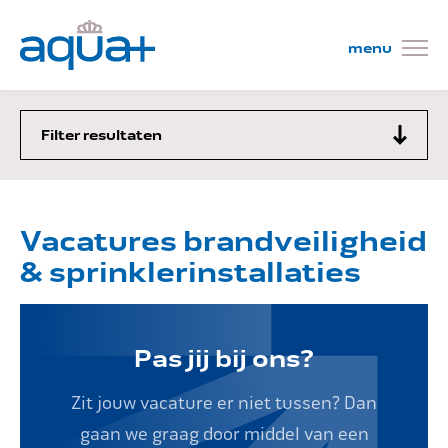
Filter resultaten
Wat wij doen
Vacatures brandveiligheid
Projecten
& sprinklerinstallaties
Mensen
Pas jij bij ons?
Kom werken!
Zit jouw vacature er niet tussen? Dan
gaan we graag door middel van een