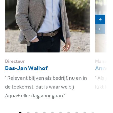
Directeur
Manager
Bas-Jan Walhof
Annem
Relevant blijven als bedrijf, nu en in
Als je 
de toekomst, dat is waar we bij
lukt he
Aqua+ elke dag voor gaan