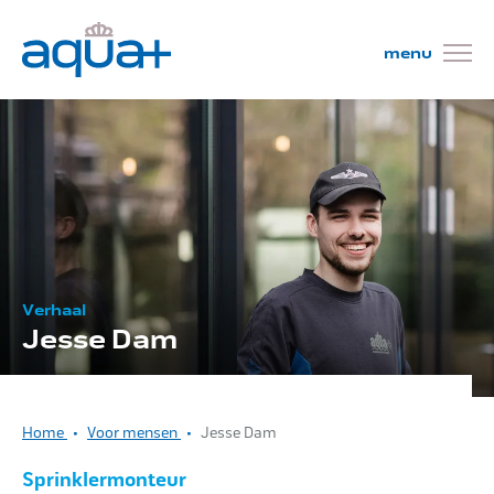
Wat wij doen
Projecten
Verhaal
Jesse Dam
Mensen
Home
Voor mensen
Jesse Dam
Kom werken!
Sprinklermonteur