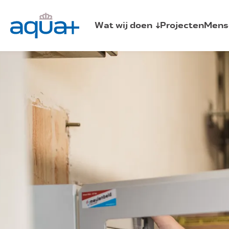
Wat wij doen
Projecten
Mens
Sprinklerinstallaties
Brandmeld- en ontruimingsalarminst
Schuim- en blusgasinstallaties
Watermistinstallatie
Fuse
Centrale bluswatervoorziening
Automist