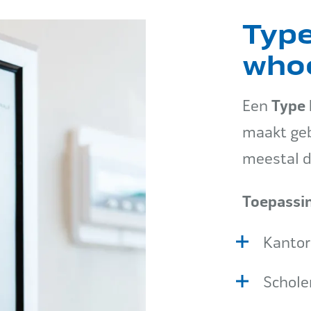
Type
whoo
Type 
Een
maakt geb
meestal 
Toepassin
Kanto
Schole