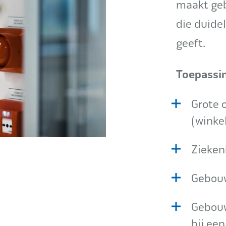
maakt geb
die duidel
geeft.
Toepassin
Grote 
(winkel
Zieken
Gebouw
Gebouw
bij ee