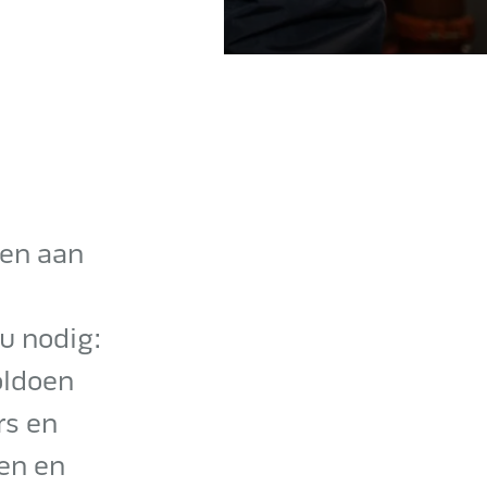
sen aan
 u nodig:
oldoen
rs en
en en