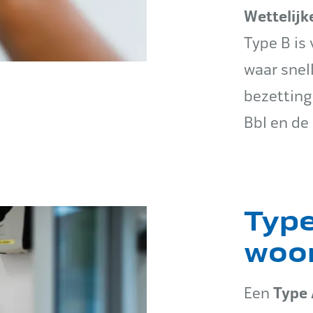
Wettelijk
Type B is
waar snel
bezetting
Bbl en de
Type
woor
Type 
Een