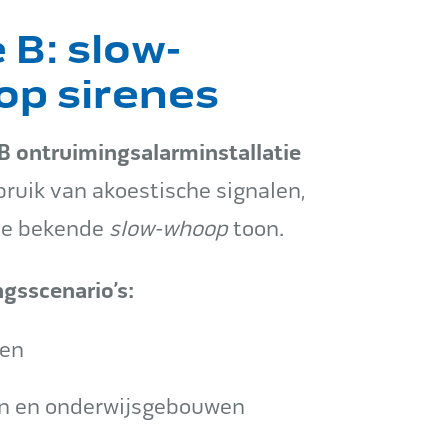
 B: slow-
p sirenes
B ontruimingsalarminstallatie
ruik van akoestische signalen,
de bekende
slow-whoop
toon.
gsscenario’s:
ren
n en onderwijsgebouwen