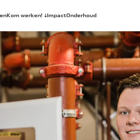
en
Kom werken!
Impact
Onderhoud
AquaSkills
allaties
Vacatures
Stages