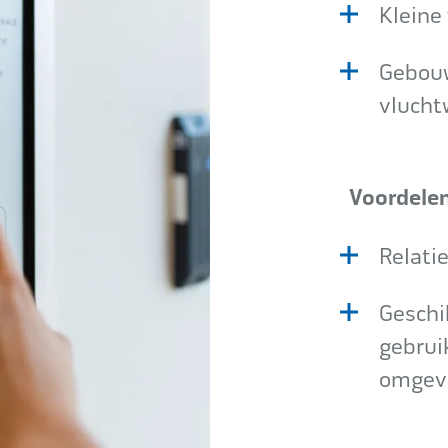
Kleine
Gebouw
vluch
Voordelen
Relati
Geschi
gebrui
omgev