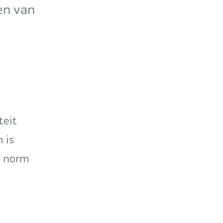
en van
teit
 is
e norm