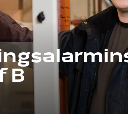
ngsalarmins
f B