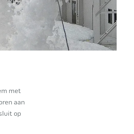
eem met
oren aan
luit op