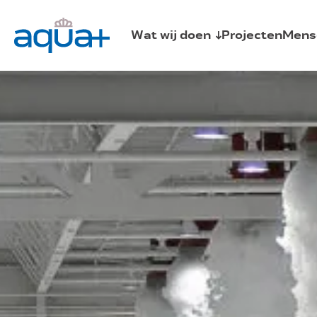
Wat wij doen
Projecten
Mens
Sprinklerinstallaties
Brandmeld- en ontruimingsalarminst
Schuim- en blusgasinstallaties
Watermistinstallatie
Fuse
Centrale bluswatervoorziening
Automist