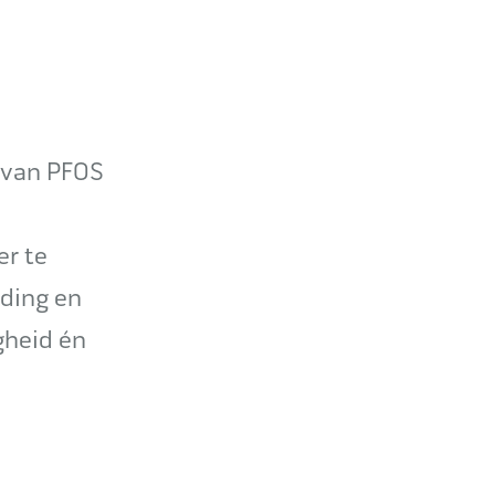
 van PFOS
er te
iding en
gheid én