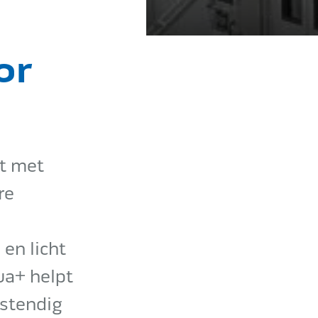
or
et met
re
 en licht
ua+ helpt
estendig