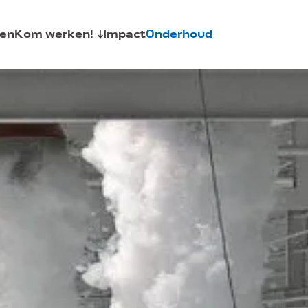
en
Kom werken!
Impact
Onderhoud
AquaSkills
allaties
Vacatures
Stages