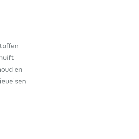
toffen
huift
rhoud en
lieueisen