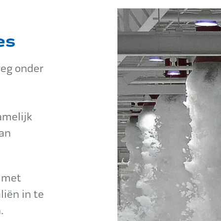
es
weg onder
amelijk
van
 met
iën in te
.