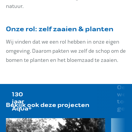
natuur.
Onze rol: zelf zaaien & planten
Wij vinden dat we een rol hebben in onze eigen
omgeving. Daarom pakten we zelf de schop om de
bomen te planten en het bloemzaad te zaaien.
Oeg
130
wee
jaar
toe
Bekijk ook deze projecten
Aqua+
gev