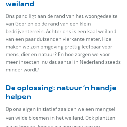
weiland
Impact
Ons pand ligt aan de rand van het woongedeelte
van Goor en op de rand van een klein
bedrijventerrein. Achter ons is een kaal weiland
Onderhoud
van een paar duizenden vierkante meter. Hoe
maken we zo’n omgeving prettig leefbaar voor
mens, dier en natuur? En hoe zorgen we voor
Mijn Aqua+
meer insecten, nu dat aantal in Nederland steeds
minder wordt?
Contact
De oplossing: natuur ’n handje
helpen
Op ons eigen initiatief zaaiden we een mengsel
van wilde bloemen in het weiland. Ook plantten
we er bomen, legden we een wadi aan en