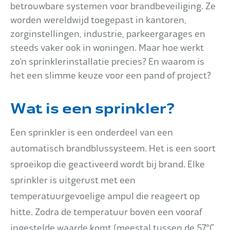
betrouwbare systemen voor brandbeveiliging. Ze
Impact
worden wereldwijd toegepast in kantoren,
zorginstellingen, industrie, parkeergarages en
steeds vaker ook in woningen. Maar hoe werkt
Onderhoud
zo’n sprinklerinstallatie precies? En waarom is
het een slimme keuze voor een pand of project?
Wat is een sprinkler?
Mijn Aqua+
Een sprinkler is een onderdeel van een
automatisch brandblussysteem. Het is een soort
Contact
sproeikop die geactiveerd wordt bij brand. Elke
sprinkler is uitgerust met een
temperatuurgevoelige ampul die reageert op
hitte. Zodra de temperatuur boven een vooraf
ingestelde waarde komt (meestal tussen de 57°C