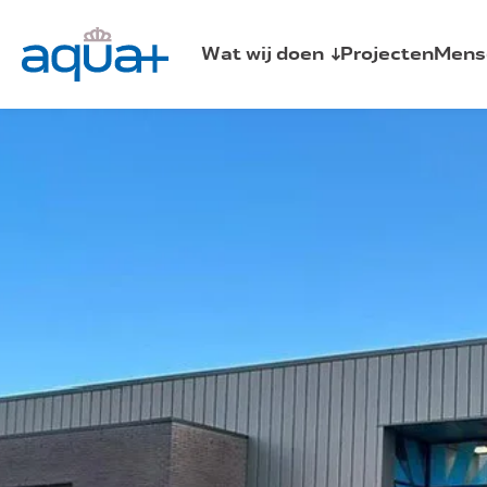
Wat wij doen
Projecten
Mens
Sprinklerinstallaties
Brandmeld- en ontruimingsalarminst
Schuim- en blusgasinstallaties
Watermistinstallatie
Fuse
Centrale bluswatervoorziening
Automist