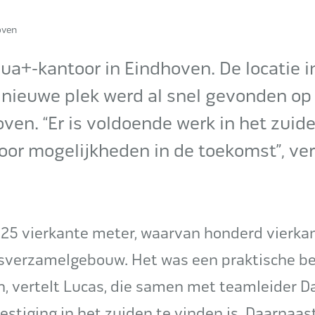
hoven
ua+-kantoor in Eindhoven. De locatie i
n nieuwe plek werd al snel gevonden op
ven. “Er is voldoende werk in het zuid
oor mogelijkheden in de toekomst”, ver
.
225 vierkante meter, waarvan honderd vierka
jfsverzamelgebouw. Het was een praktische be
n, vertelt Lucas, die samen met teamleider D
estiging in het zuiden te vinden is. Daarnaast