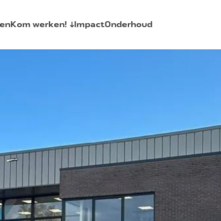
en
Kom werken!
Impact
Onderhoud
AquaSkills
allaties
Vacatures
Stages