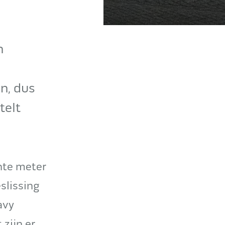
n
en, dus
telt
nte meter
slissing
avy
 zijn er