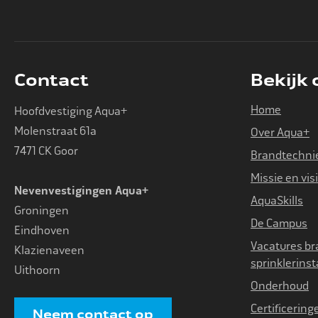
Contact
Bekijk
Home
Hoofdvestiging Aqua+
Molenstraat 61a
Over Aqua+
7471 CK Goor
Brandtechni
Missie en vis
Nevenvestigingen Aqua+
AquaSkills
Groningen
De Campus
Eindhoven
Vacatures br
Klazienaveen
sprinklerinst
Uithoorn
Onderhoud
Certificering
Neem contact op