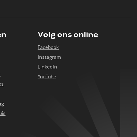
en
Volg ons online
Facebook
Instagram
LinkedIn
s
YouTube
es
ng
uis