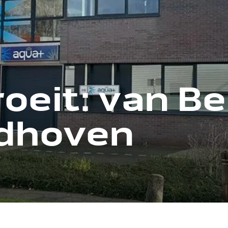
oeit: van Be
ndhoven