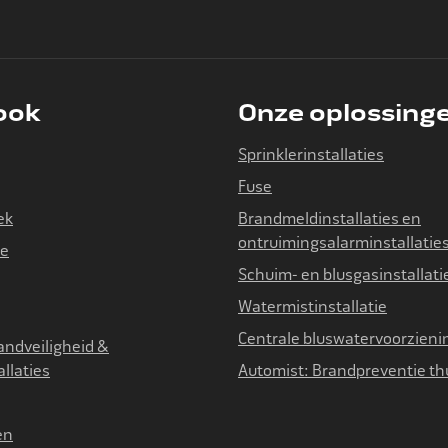
 ook
Onze oplossing
Sprinklerinstallaties
Fuse
ek
Brandmeldinstallaties en
ontruimingsalarminstallatie
ie
Schuim- en blusgasinstallati
Watermistinstallatie
Centrale bluswatervoorzieni
andveiligheid &
allaties
Automist: Brandpreventie th
en