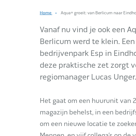
Home
Aqua+ groeit: van Berlicum naar Eind
Vanaf nu vind je ook een Aq
Berlicum werd te klein. Ee
bedrijvenpark Esp in Eindho
deze praktische zet zorgt v
regiomanager Lucas Unger
Het gaat om een huurunit van 
magazijn behelst, in een bedri
om een nieuwe locatie te zoeke
Mennen en vijf collega’s op de v