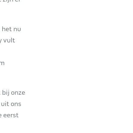
t het nu
 vult
om
 bij onze
 uit ons
e eerst