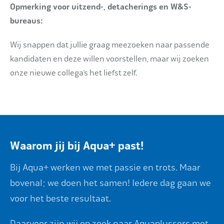
Opmerking voor uitzend-, detacherings en W&S-
bureaus:
Wij snappen dat jullie graag meezoeken naar passende
kandidaten en deze willen voorstellen, maar wij zoeken
onze nieuwe collega’s het liefst zelf.
Waarom jij bij Aqua+ past!
Bij Aqua+ werken we met passie en trots. Maar
bovenal; we doen het samen! Iedere dag gaan we
voor het beste resultaat.
Daarvoor zijn wij op zoek naar Aquaplussers met