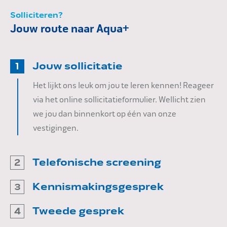
Solliciteren?
Jouw route naar Aqua+
Jouw sollicitatie
1
Het lijkt ons leuk om jou te leren kennen! Reageer
via het online sollicitatieformulier. Wellicht zien
we jou dan binnenkort op één van onze
vestigingen.
Telefonische screening
2
Als je sollicitatie goed aansluit bij de functie,
Kennismakingsgesprek
3
nemen we contact met je op voor een kort
Wanneer we persoonlijk gaan kennismaken,
Tweede gesprek
telefonisch gesprek. Zo leren we jou beter kennen
4
bespreken we jouw ervaring, motivatie en
en krijgen we een eerste indruk van jouw