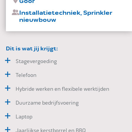
Goor
Impact
Installatietechniek, Sprinkler
nieuwbouw
Onderhoud
Dit is wat jij krijgt:
Stagevergoeding
Mijn Aqua+
Telefoon
Hybride werken en flexibele werktijden
Contact
Duurzame bedrijfsvoering
Laptop
Jaarlijkse kerstborrel en BBQ